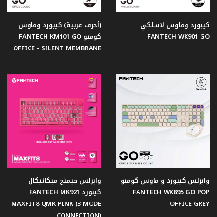
كيبورد وماوس لاسلكي
(أحرف عربية) كيبورد وماوس
سماعات
الأذن
FANTECH WK901 GO
كومبو FANTECH KM101 GO
OFFICE - SILENT MEMBRANE
ميكروفون
اصدار
ساكورا
كاميرا
ويب
وايرلس كيبورد و ماوس كومبو
وايرلس جيمنج ميكانيكال
شاشات
FANTECH WK895 GO POP
كيبورد FANTECH MK921
جيمنج
MAXFIT8 QMK PINK (3 MODE
OFFICE GREY
CONNECTION)