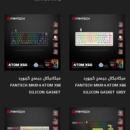
قبضات
تحكم
Gear
مبردات
مائية
للمعالجات
ميكانيكال جيمنج كيبورد
ميكانيكال جيمنج كيبورد
اصدار
FANTECH MK614 ATOM X66
FANTECH MK614 ATOM X66
النعنع
SILICON GASKET
SILICON GASKET GREY
اصدار
الفضاء