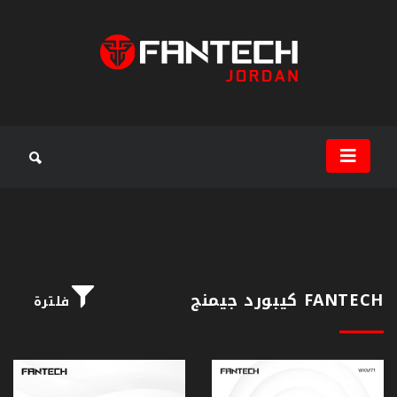
سماعات
جيمنج
ماوس
جيمنج
ماوس
باد
FANTECH كيبورد جيمنج
فلترة
كيبورد
جيمنج
مكبرات