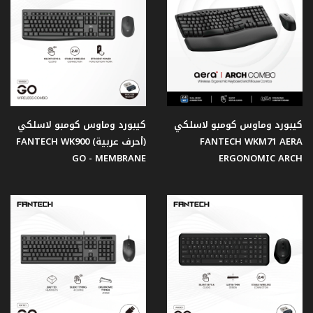
الصوت
كرسي
جيمنج
طاولات
كيبورد وماوس كومبو لاسلكي
كيبورد وماوس كومبو لاسلكي
جيمنج
FANTECH WKM71 AERA
(أحرف عربية) FANTECH WK900
GO - MEMBRANE
ERGONOMIC ARCH
جيمنج
Case
مراوح
حاملات
السماعة