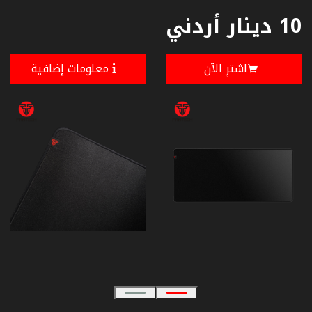
10 دينار أردني
اشترِ الآن
معلومات إضافية