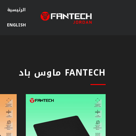
الرئيسية
ENGLISH
سماعات
جيمنج
ماوس
جيمنج
FANTECH ماوس باد
ماوس
باد
كيبورد
جيمنج
مكبرات