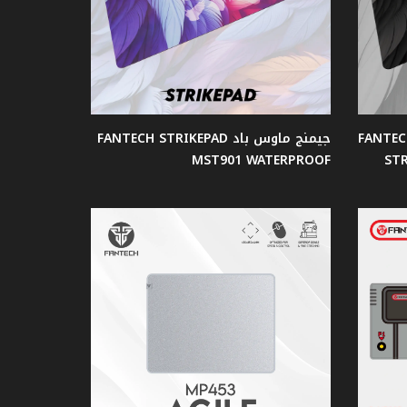
 ماوس باد اللون الأسود FANTECH
جيمنج ماوس باد FANTECH STRIKEPAD
MST901 WATERPROOF
ST