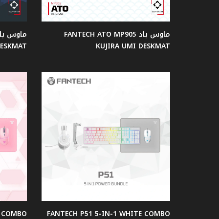
سماعات
ماوس باد FANTECH ATO MP905
الأذن
DESKMAT
KUJIRA UMI DESKMAT
ميكروفون
اصدار
ساكورا
كاميرا
ويب
شاشات
جيمنج
K COMBO
FANTECH P51 5-IN-1 WHITE COMBO