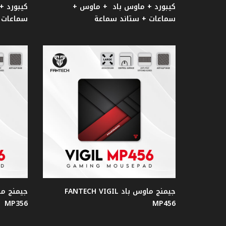
كيبورد + ماوس باد + ماوس +
كيبورد 
قبضات
سماعات + ستاند سماعة
سماعات 
تحكم
Gear
مبردات
مائية
للمعالجات
اصدار
النعنع
جيمنج ماوس باد FANTECH VIGIL
اصدار
الفضاء
MP356
MP456