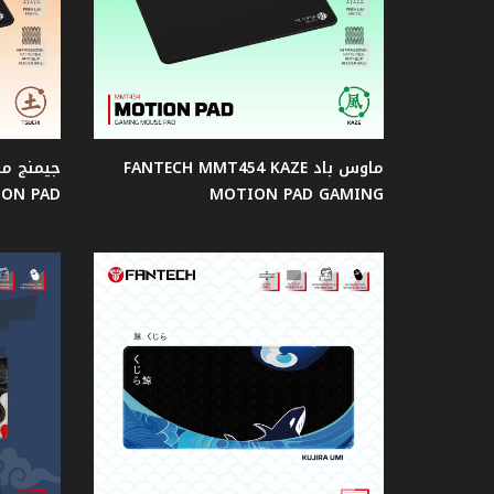
الصوت
كرسي
جيمنج
ماوس باد FANTECH MMT454 KAZE
طاولات
ION PAD
MOTION PAD GAMING
جيمنج
جيمنج
Case
مراوح
حاملات
السماعة