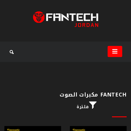
سماعات
جيمنج
ماوس
جيمنج
ماوس
باد
FANTECH مكبرات الصوت
كيبورد
فلترة
جيمنج
مكبرات