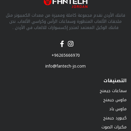
فانتك الأردن نقدم مجموعة كاملة ومميزة من معدات الكمبيوتر مثل
ملحقات الألعاب المتطورة وسماعات الرأس وكراسي الألعاب. نحن
فانتك الوكيل المعتمد لمتجر إكسسوارات للالعاب في الأردن .
+96265666970
info@fantech-jo.com
التصنيفات
سماعات جيمنج
ماوس جيمنج
ماوس باد
كيبورد جيمنج
مكبرات الصوت