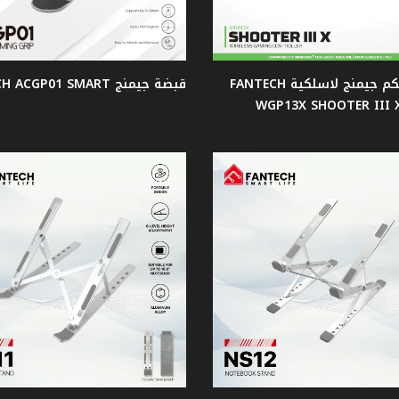
قبضة تحكم جيمنج لاسلكية FANTECH
قبضة جيمنج FANTECH ACGP01 SMART
WGP13X SHOOTER III 