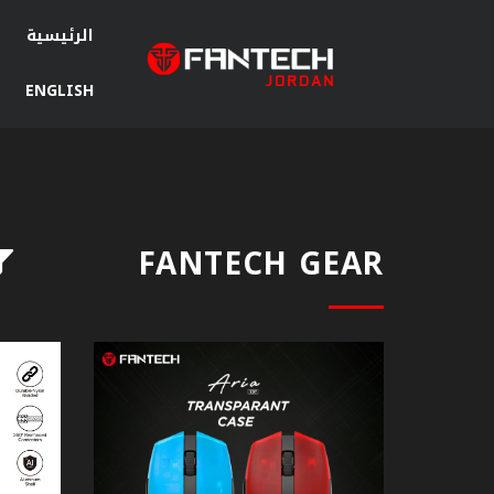
الرئيسية
ENGLISH
سماعات
جيمنج
ماوس
جيمنج
FANTECH GEAR
ماوس
باد
كيبورد
جيمنج
مكبرات