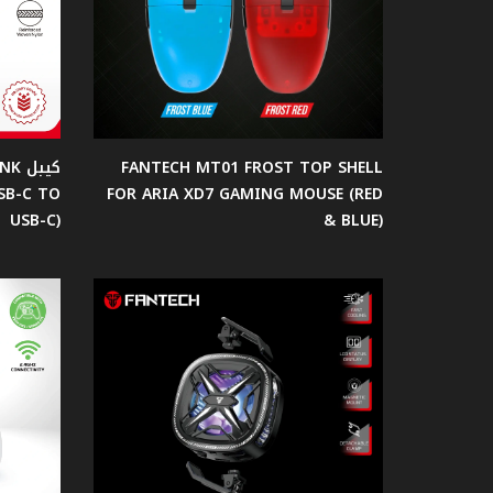
الصوت
كرسي
جيمنج
FANTECH MT01 FROST TOP SHELL
كيب
طاولات
SB-C TO
FOR ARIA XD7 GAMING MOUSE (RED
جيمنج
USB-C)
& BLUE)
جيمنج
Case
مراوح
حاملات
السماعة