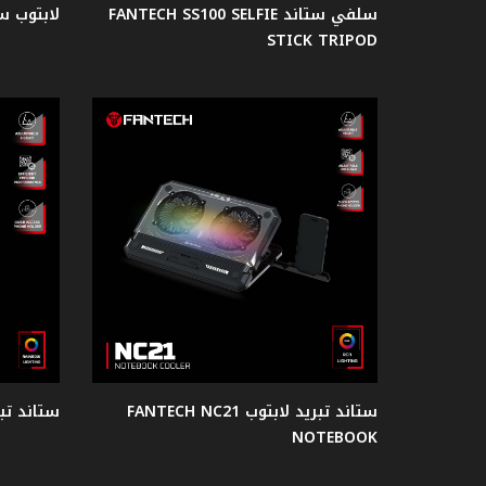
سلفي ستاند FANTECH SS100 SELFIE
لابتوب ستاند S12
قبضات
STICK TRIPOD
تحكم
Gear
مبردات
مائية
للمعالجات
اصدار
النعنع
ستاند تبريد لابتوب FANTECH NC21
ستاند تبريد لا
اصدار
الفضاء
NOTEBOOK