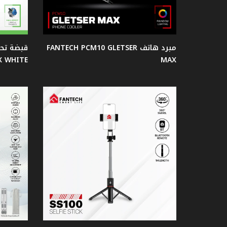
سماعات
الأذن
مبرد هاتف FANTECH PCM10 GLETSER
X WHITE
MAX
ميكروفون
اصدار
ساكورا
كاميرا
ويب
شاشات
جيمنج