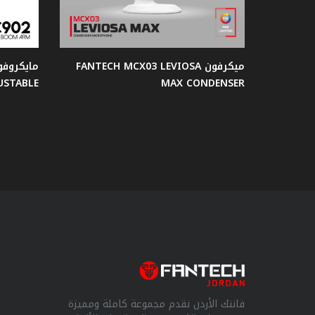
سماعات
الأذن
ميكرفون FANTECH MCX03 LEVIOSA
USTABLE
MAX CONDENSER
ميكروفون
اصدار
ساكورا
كاميرا
ويب
شاشات
جيمنج
فانتك الأردن نقدم مجموعة كاملة ومميزة