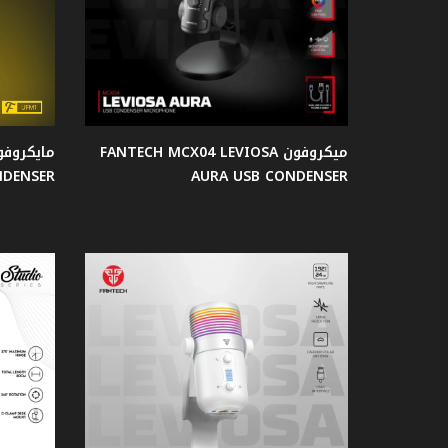
الصوت
كرسي
جيمنج
ميكروفون FANTECH MCX04 LEVIOSA
طاولات
NDENSER
AURA USB CONDENSER
جيمنج
جيمنج
Case
مراوح
حاملات
السماعة