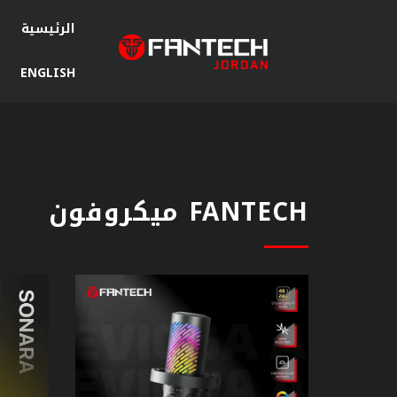
الرئيسية
ENGLISH
سماعات
جيمنج
ماوس
جيمنج
FANTECH ميكروفون
ماوس
باد
كيبورد
جيمنج
مكبرات