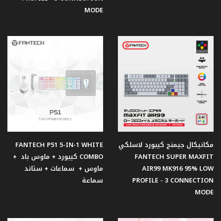
MODE
قبضات
تحكم
Gear
مبردات
مائية
للمعالجات
اصدار
مكانيكال جيمنج كيبورد لاسلكي
FANTECH P51 5-IN-1 WHITE
النعنع
FANTECH SUPER MAXFIT
COMBO كيبورد + ماوس باد +
AIR99 MK916 95% LOW
ماوس + سماعات + ستاند
PROFILE - 3 CONNECTION
سماعة
اصدار
MODE
الفضاء