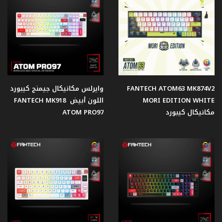
الصوت
كرسي
جيمنج
طاولات
FANTECH ATOM63 MK874V2
وايرلس مكانيكال جيمنج كيبورد
جيمنج
MORI EDITION WHITE
اللون أبيض FANTECH MK918
مكانيكال كيبورد
ATOM PRO97
جيمنج
Case
مراوح
حاملات
السماعة