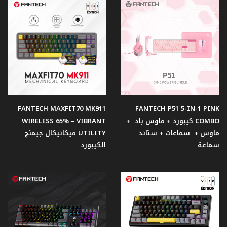
مزود
الطاقة
مبردات
هوائية
للمعالجات
FANTECH MAXFIT70 MK911
FANTECH P51 5-IN-1 PINK
Office
Product
COMBO كيبورد + ماوس باد +
WIRELESS 65% – VIBRANT
ماوس + سماعات + ستاند
UTILITY ميكانيكال جيمنج
سماعة
الكيبورد