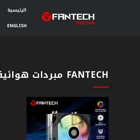
الرئيسية
ENGLISH
سماعات
جيمنج
ماوس
جيمنج
FANTECH مبردات هوائية للمعالجات
ماوس
باد
كيبورد
جيمنج
مكبرات