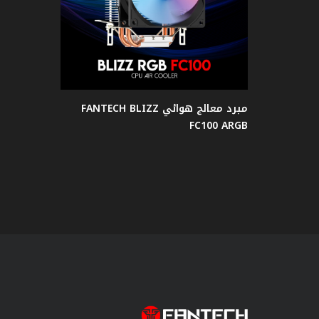
الصوت
كرسي
جيمنج
مبرد معالج هوائي FANTECH BLIZZ
طاولات
FC100 ARGB
جيمنج
جيمنج
Case
مراوح
حاملات
السماعة