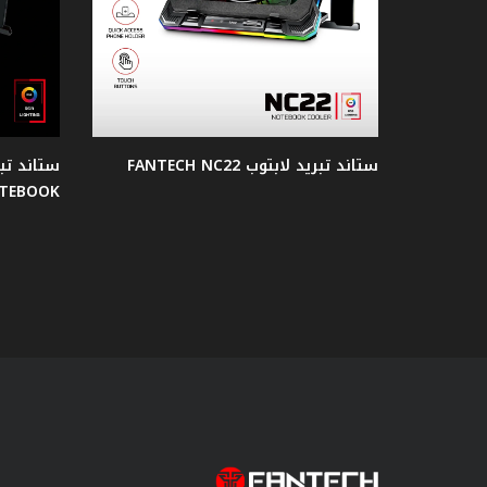
الصوت
كرسي
جيمنج
ستاند تبريد لابتوب FANTECH NC22
طاولات
TEBOOK
جيمنج
جيمنج
Case
مراوح
حاملات
السماعة