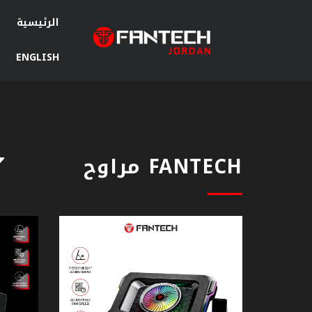
الرئيسية
ENGLISH
سماعات
جيمنج
ماوس
جيمنج
FANTECH مراوح
ماوس
باد
كيبورد
جيمنج
مكبرات